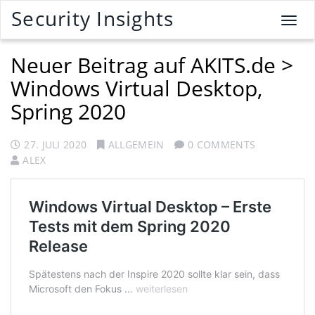
Security Insights
T
o
g
Neuer Beitrag auf AKITS.de >
g
Windows Virtual Desktop,
l
e
Spring 2020
n
a
27. JULI 2020
ALLGEMEIN
0 COMMENTS
v
ALEX
i
g
a
t
i
o
n