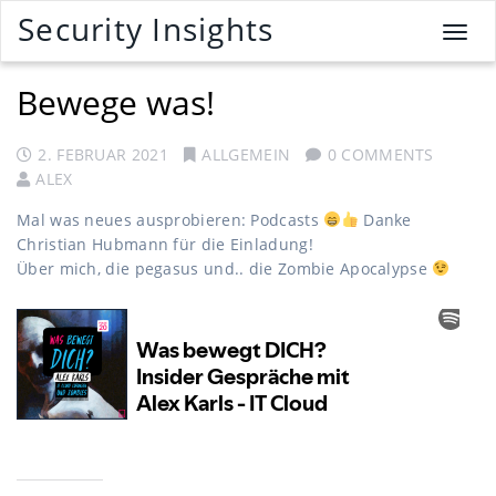
Security Insights
T
o
g
Bewege was!
g
l
2. FEBRUAR 2021
ALLGEMEIN
0 COMMENTS
e
ALEX
n
a
Mal was neues ausprobieren: Podcasts
Danke
v
Christian Hubmann für die Einladung!
i
Über mich, die pegasus und.. die Zombie Apocalypse
g
a
t
i
o
n