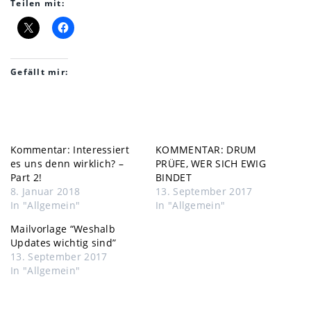
Teilen mit:
Gefällt mir:
Kommentar: Interessiert
KOMMENTAR: DRUM
es uns denn wirklich? –
PRÜFE, WER SICH EWIG
Part 2!
BINDET
8. Januar 2018
13. September 2017
In "Allgemein"
In "Allgemein"
Mailvorlage “Weshalb
Updates wichtig sind”
13. September 2017
In "Allgemein"